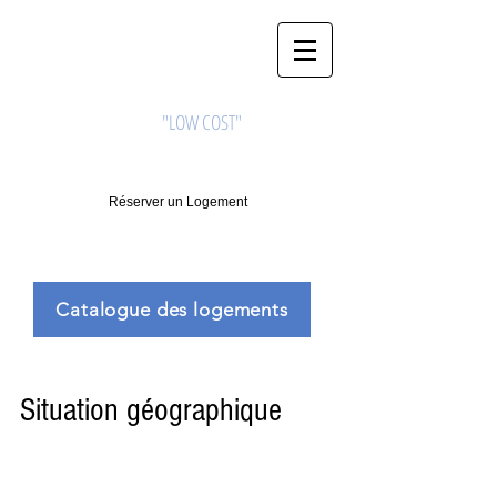
CAMERHOME
Appartement meublé
"LOW COST"
à Douala
Réserver un Logement
690742848
/
6976748750
Catalogue des logements
Situation géographique