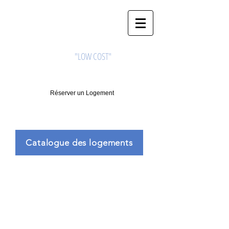
CAMERHOME
Appartement meublé
"LOW COST"
à Douala
Réserver un Logement
690742848
/
6976748750
Catalogue des logements